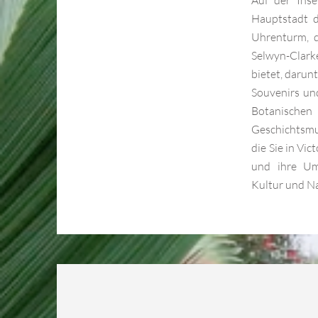
Auf der Insel
Hauptstadt d
Uhrenturm, d
Selwyn-Clark
bietet, darun
Souvenirs un
Botanisc
Geschichtsmus
die Sie in Vi
und ihre Um
Kultur und Na