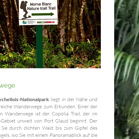
wege
chellois-Nationalpark
liegt in der Nähe und
lreiche Wanderwege zum Erkunden. Einer der
en Wanderwege ist der Copolia Trail, der im
-Gebiet unweit von Port Glaud beginnt. Der
Sie durch dichten Wald bis zum Gipfel des
gels, wo Sie mit einem Panoramablick auf die