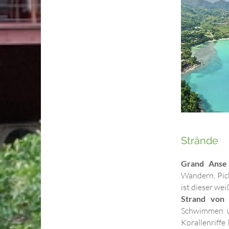
Strände
Grand Anse
Wandern, Pic
ist dieser we
Strand von
Schwimmen u
Korallenriffe