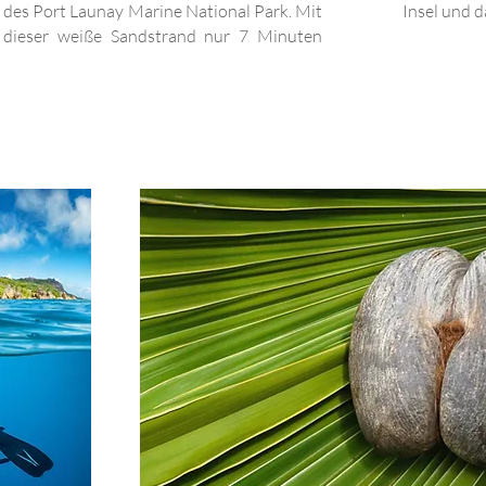
il des Port Launay Marine National Park. Mit
Insel und 
 dieser weiße Sandstrand nur 7 Minuten