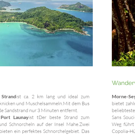
Wander
 Strand
ist
ca. 2 km lang und ideal zum
Morne-Sey
knicken und Muschelsammeln.
Mit dem Bus
bietet zah
iße Sandstrand nur 3 Minuten entfernt.
beliebtest
 Port Launay
ist t
Der beste Strand zum
Sans Souci
nd Schnorcheln auf der Insel Mahe.
Zwei
Weg führt 
 bieten ein perfektes Schnorchelgebiet. Das
Copolia-Hü