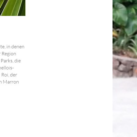
e, in denen
r Region
Parks, die
ellois-
Roi, der
in Marron