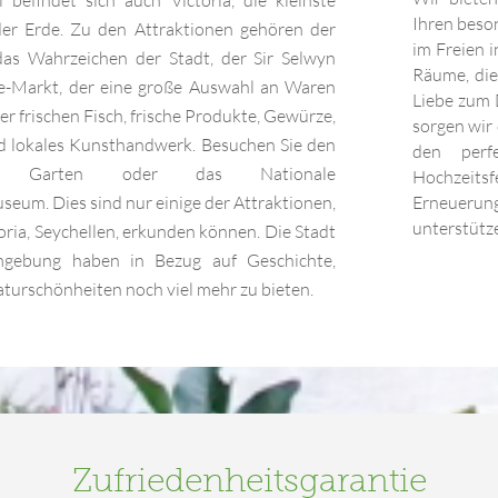
 befindet sich auch Victoria, die kleinste
Ihren beson
er Erde. Zu den Attraktionen gehören der
im Freien i
as Wahrzeichen der Stadt, der Sir Selwyn
Räume, die
e-Markt, der eine große Auswahl an Waren
Liebe zum 
ter frischen Fisch, frische Produkte, Gewürze,
sorgen wir
d lokales Kunsthandwerk. Besuchen Sie den
den perf
hen Garten oder das Nationale
Hochzeitsf
eum. Dies sind nur einige der Attraktionen,
Erneuer
unterstütz
ctoria, Seychellen, erkunden können. Die Stadt
gebung haben in Bezug auf Geschichte,
turschönheiten noch viel mehr zu bieten.
Zufriedenheitsgarantie